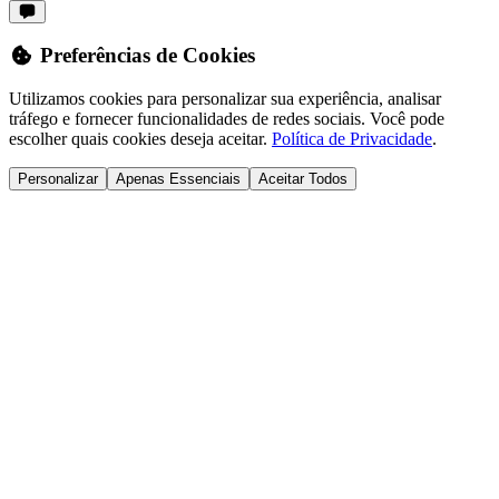
Preferências de Cookies
Utilizamos cookies para personalizar sua experiência, analisar
tráfego e fornecer funcionalidades de redes sociais. Você pode
escolher quais cookies deseja aceitar.
Política de Privacidade
.
Personalizar
Apenas Essenciais
Aceitar Todos
Atendimento Online
Em todo o Brasil
Olá! Posso ajudar com seu caso previdenciário agora mesmo pelo
WhatsApp?
Falar com Especialista